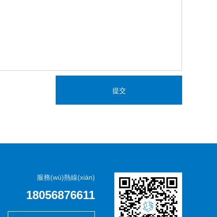
服務(wù)熱線(xiàn)
18056876611