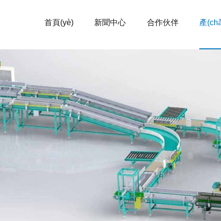
首頁(yè)
新聞中心
合作伙伴
產(ch