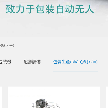
線(xiàn)
包裝機
配套設備
包裝生產(chǎn)線(xiàn)